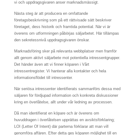
vi och uppdragsgivaren anser marknadsmässigt.
Nästa steg är att producera en omfattande
företagsbeskrivning som på ett rättvisade sätt beskriver
företaget, dess historik och framtida potential. När vi är
överens om utformningen påbörjas säljarbetet. Här tillämpas
den sekretessnivå uppdragsgivaren önskar.
Marknadsföring sker på relevanta webbplatser men framför
allt genom aktivt säljarbete mot potentiella intressentgrupper.
Det händer även att vi finner köparen i Vårt
intressentregister. Vi hanterar alla kontakter och hela
informationsflödet till intressenter.
När seriösa intressenter identifierats sammanförs dessa med
säljaren för fördjupad information och konkreta diskussioner
kring en överlåtelse, allt under vår ledning av processen.
Då man identifierat en köpare och är överens om
huvuddragen i överlåtelsen upprättas en avsiktsförklaring;
LOI (Letter Of Intent) där parterna förklarar att man vill
genomföra affären. Efter detta ges köparen möjlighet till en