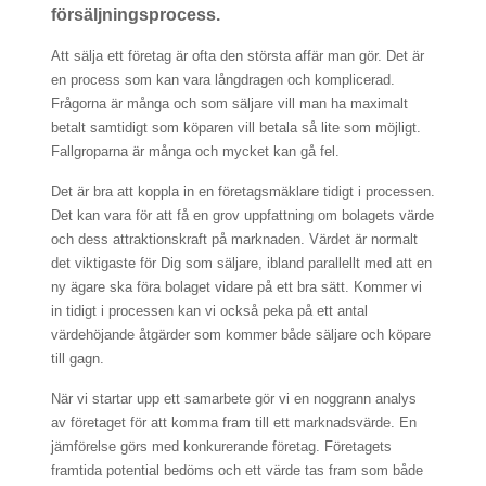
försäljningsprocess.
Att sälja ett företag är ofta den största affär man gör. Det är
en process som kan vara långdragen och komplicerad.
Frågorna är många och som säljare vill man ha maximalt
betalt samtidigt som köparen vill betala så lite som möjligt.
Fallgroparna är många och mycket kan gå fel.
Det är bra att koppla in en företagsmäklare tidigt i processen.
Det kan vara för att få en grov uppfattning om bolagets värde
och dess attraktionskraft på marknaden. Värdet är normalt
det viktigaste för Dig som säljare, ibland parallellt med att en
ny ägare ska föra bolaget vidare på ett bra sätt. Kommer vi
in tidigt i processen kan vi också peka på ett antal
värdehöjande åtgärder som kommer både säljare och köpare
till gagn.
När vi startar upp ett samarbete gör vi en noggrann analys
av företaget för att komma fram till ett marknadsvärde. En
jämförelse görs med konkurerande företag. Företagets
framtida potential bedöms och ett värde tas fram som både