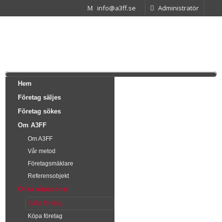
info@a3ff.se
Administratör
Hem
Företag säljes
Företag sökes
Om A3FF
Om A3FF
Vår metod
Företagsmäklare
Referensobjekt
Olika situationer
Sälja företag
Köpa företag