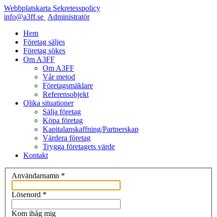
Webbplatskarta
Sekretesspolicy
info@a3ff.se
Administratör
Hem
Företag säljes
Företag sökes
Om A3FF
Om A3FF
Vår metod
Företagsmäklare
Referensobjekt
Olika situationer
Sälja företag
Köpa företag
Kapitalanskaffning/Partnerskap
Värdera företag
Trygga företagets värde
Kontakt
Användarnamn
*
Lösenord
*
Kom ihåg mig