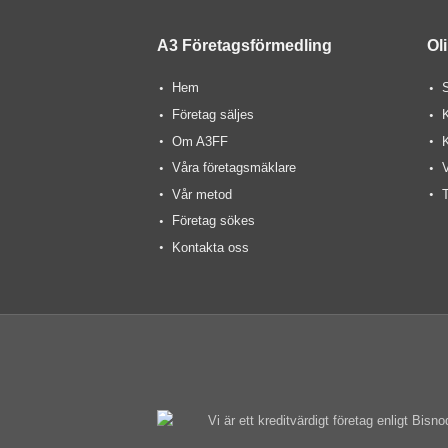
A3 Företagsförmedling
Ol
Hem
S
Företag säljes
Om A3FF
Våra företagsmäklare
V
Vår metod
T
Företag sökes
Kontakta oss