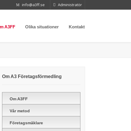
info@a3ff.se
Administratör
m A3FF
Olika situationer
Kontakt
Om A3 Företagsförmedling
Om A3FF
Vår metod
Företagsmäklare