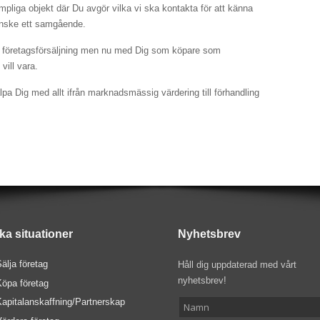
ämpliga objekt där Du avgör vilka vi ska kontakta för att känna
kanske ett samgående.
 företagsförsäljning men nu med Dig som köpare som
vill vara.
älpa Dig med allt ifrån marknadsmässig värdering till förhandling
ika situationer
Nyhetsbrev
älja företag
Håll dig uppdaterad med vårt
nyhetsbrev!
Köpa företag
Kapitalanskaffning/Partnerskap