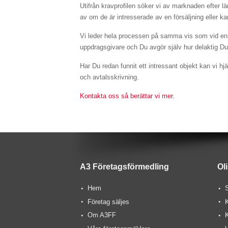
Utifrån kravprofilen söker vi av marknaden efter l
av om de är intresserade av en försäljning eller 
Vi leder hela processen på samma vis som vid en
uppdragsgivare och Du avgör själv hur delaktig Du 
Har Du redan funnit ett intressant objekt kan vi hj
och avtalsskrivning.
Kontakta oss så berättar vi mer.
A3 Företagsförmedling
Ol
Hem
S
Företag säljes
Om A3FF