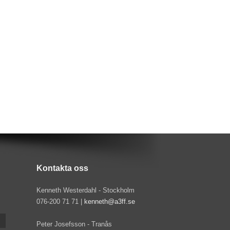
Kontakta oss
Kenneth Westerdahl - Stockholm
076-200 71 71 |
kenneth@a3ff.se
Peter Josefsson - Tranås