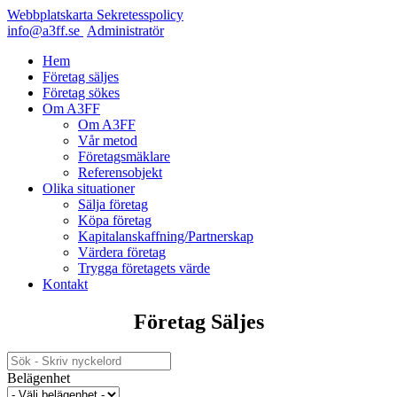
Webbplatskarta
Sekretesspolicy
info@a3ff.se
Administratör
Hem
Företag säljes
Företag sökes
Om A3FF
Om A3FF
Vår metod
Företagsmäklare
Referensobjekt
Olika situationer
Sälja företag
Köpa företag
Kapitalanskaffning/Partnerskap
Värdera företag
Trygga företagets värde
Kontakt
Företag Säljes
Belägenhet