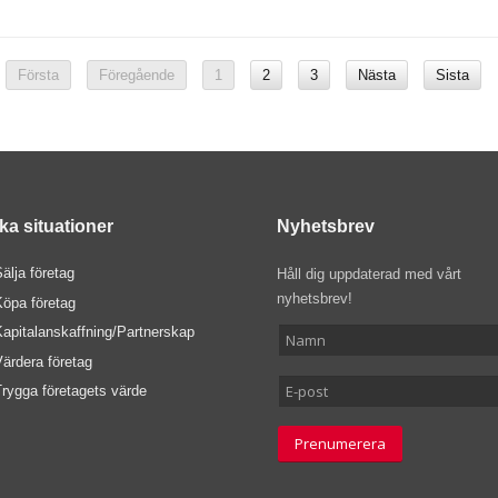
Första
Föregående
1
2
3
Nästa
Sista
ika situationer
Nyhetsbrev
älja företag
Håll dig uppdaterad med vårt
nyhetsbrev!
Köpa företag
Kapitalanskaffning/Partnerskap
ärdera företag
rygga företagets värde