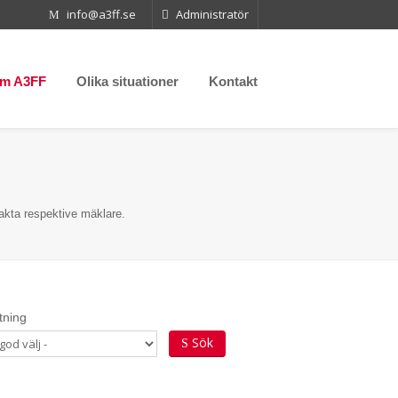
info@a3ff.se
Administratör
m A3FF
Olika situationer
Kontakt
akta respektive mäklare.
tning
Sök