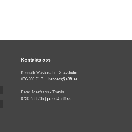
Kontakta oss
Kenneth Westerdahl - Stockholm
076-200 71 71 |
kenneth@a3ff.se
Peter Josefsson - Tranås
0730-458 735 |
peter@a3ff.se