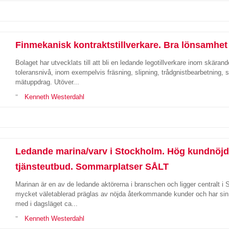
Finmekanisk kontraktstillverkare. Bra lönsamhet
Bolaget har utvecklats till att bli en ledande legotillverkare inom skära
toleransnivå, inom exempelvis fräsning, slipning, trådgnistbearbetning,
mätuppdrag. Utöver...
Kenneth Westerdahl
Ledande marina/varv i Stockholm. Hög kundnöjdhe
tjänsteutbud. Sommarplatser SÅLT
Marinan är en av de ledande aktörerna i branschen och ligger centralt
mycket väletablerad präglas av nöjda återkommande kunder och har sin i
med i dagsläget ca...
Kenneth Westerdahl