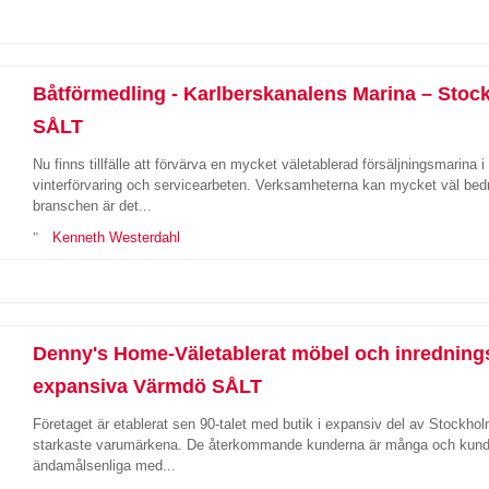
Båtförmedling - Karlberskanalens Marina – Stoc
SÅLT
Nu finns tillfälle att förvärva en mycket väletablerad försäljningsmarina
vinterförvaring och servicearbeten. Verksamheterna kan mycket väl bedri
branschen är det...
Kenneth Westerdahl
Denny's Home-Väletablerat möbel och inrednings
expansiva Värmdö SÅLT
Företaget är etablerat sen 90-talet med butik i expansiv del av Stockhol
starkaste varumärkena. De återkommande kunderna är många och kundre
ändamålsenliga med...