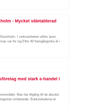
kholm - Mycket väletablerad
 i Stockholm. I verksamheten utförs även
vas var för sig.Efter 40 framgångsrika år i
företag med stark e-handel i
msområdet. Man har tillgång till de absolut
gistret omfattande. Butikslokalerna är