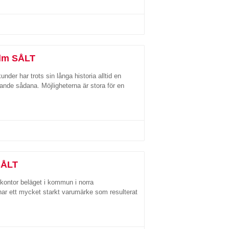
olm SÅLT
nder har trots sin långa historia alltid en
ande sådana. Möjligheterna är stora för en
SÅLT
ktkontor beläget i kommun i norra
ar ett mycket starkt varumärke som resulterat