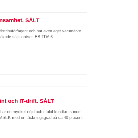
önsamhet. SÅLT
distributör/agent och har även eget varumärke.
 ökade säljinsatser. EBITDA 6
nt och IT-drift. SÅLT
et har en mycket nöjd och stabil kundkrets inom
10 MSEK med en täckningsgrad på ca 40 procent.