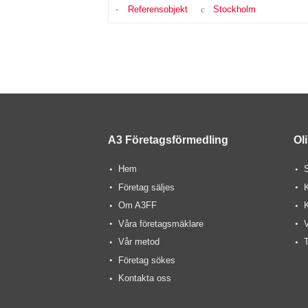
Referensobjekt
Stockholm
A3 Företagsförmedling
Ol
Hem
S
Företag säljes
Om A3FF
Våra företagsmäklare
V
Vår metod
T
Företag sökes
Kontakta oss