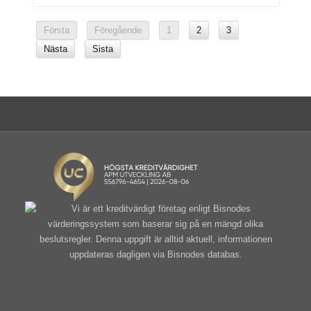
Första
Föregående
1
2
3
Nästa
Sista