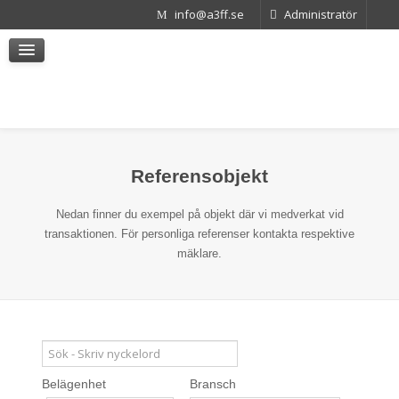
info@a3ff.se
Administratör
Köpa företag
Kapitalanskaffning/Partnerskap
Värdera företag
Trygga företagets värde
Kontakt
Referensobjekt
Nedan finner du exempel på objekt där vi medverkat vid
transaktionen. För personliga referenser kontakta respektive
mäklare.
Belägenhet
Bransch