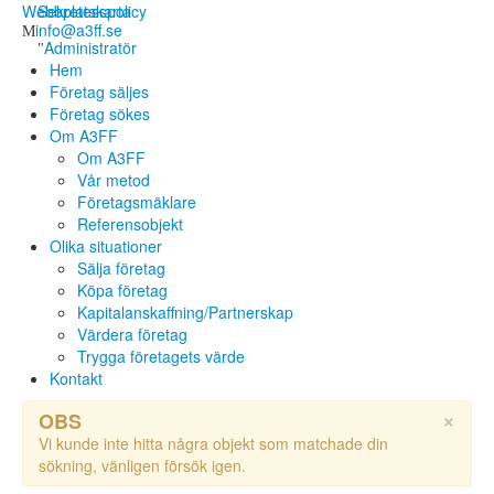
Webbplatskarta
Sekretesspolicy
info@a3ff.se
Administratör
Hem
Företag säljes
Företag sökes
Om A3FF
Om A3FF
Vår metod
Företagsmäklare
Referensobjekt
Olika situationer
Sälja företag
Köpa företag
Kapitalanskaffning/Partnerskap
Värdera företag
Trygga företagets värde
Kontakt
×
OBS
Vi kunde inte hitta några objekt som matchade din
sökning, vänligen försök igen.